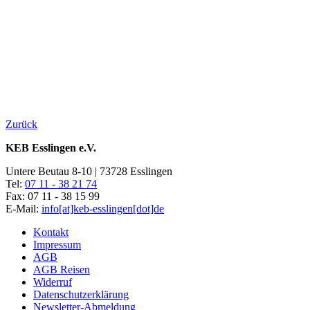
Zurück
KEB Esslingen e.V.
Untere Beutau 8-10 | 73728 Esslingen
Tel:
07 11 - 38 21 74
Fax: 07 11 - 38 15 99
E-Mail:
info[at]keb-esslingen[dot]de
Kontakt
Impressum
AGB
AGB Reisen
Widerruf
Datenschutzerklärung
Newsletter-Abmeldung