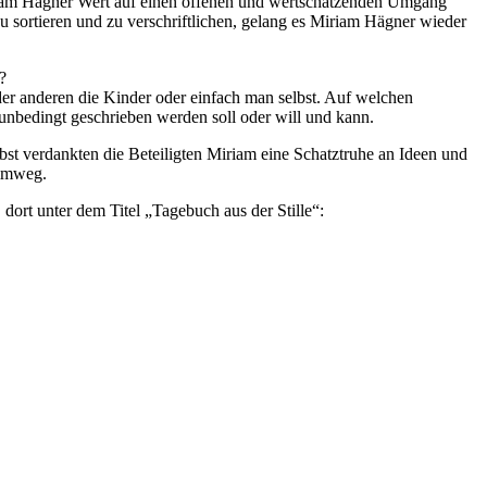
iriam Hägner Wert auf einen offenen und wertschätzenden Umgang
 sortieren und zu verschriftlichen, gelang es Miriam Hägner wieder
?
i der anderen die Kinder oder einfach man selbst. Auf welchen
unbedingt geschrieben werden soll oder will und kann.
st verdankten die Beteiligten Miriam eine Schatztruhe an Ideen und
eimweg.
ort unter dem Titel „Tagebuch aus der Stille“: