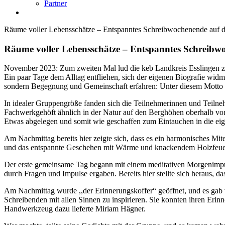
Partner
Räume voller Lebensschätze – Entspanntes Schreibwochenende auf 
Räume voller Lebensschätze – Entspanntes Schreibw
November 2023: Zum zweiten Mal lud die keb Landkreis Esslingen z
Ein paar Tage dem Alltag entfliehen, sich der eigenen Biografie widme
sondern Begegnung und Gemeinschaft erfahren: Unter diesem Motto 
In idealer Gruppengröße fanden sich die Teilnehmerinnen und Teilneh
Fachwerkgehöft ähnlich in der Natur auf den Berghöhen oberhalb vo
Etwas abgelegen und somit wie geschaffen zum Eintauchen in die ei
Am Nachmittag bereits hier zeigte sich, dass es ein harmonisches 
und das entspannte Geschehen mit Wärme und knackendem Holzfeuerdu
Der erste gemeinsame Tag begann mit einem meditativen Morgenimpul
durch Fragen und Impulse ergaben. Bereits hier stellte sich heraus
Am Nachmittag wurde ,,der Erinnerungskoffer“ geöffnet, und es gab 
Schreibenden mit allen Sinnen zu inspirieren. Sie konnten ihren Er
Handwerkzeug dazu lieferte Miriam Hägner.