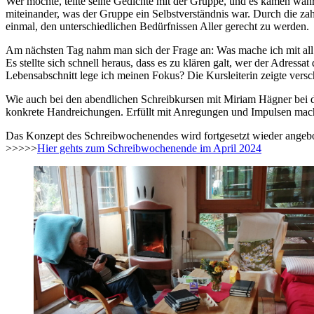
Wer mochte, teilte seine Gedichte mit der Gruppe, und es kamen wa
miteinander, was der Gruppe ein Selbstverständnis war. Durch die z
einmal, den unterschiedlichen Bedürfnissen Aller gerecht zu werden.
Am nächsten Tag nahm man sich der Frage an: Was mache ich mit all 
Es stellte sich schnell heraus, dass es zu klären galt, wer der Adress
Lebensabschnitt lege ich meinen Fokus? Die Kursleiterin zeigte vers
Wie auch bei den abendlichen Schreibkursen mit Miriam Hägner bei d
konkrete Handreichungen. Erfüllt mit Anregungen und Impulsen mac
Das Konzept des Schreibwochenendes wird fortgesetzt wieder angebote
>>>>>
Hier gehts zum Schreibwochenende im April 2024