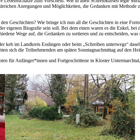
hre Lebensschätze zum Vorschein. Wie in allen Schreibkursen legte M
ahlreichen Anregungen und Möglichkeiten, die Gedanken mit Methode zu
den Geschichten? Wie bringe ich nun all die Geschichten in eine Form
at der eigenen Biografie sein soll. Bei dem einen waren es die Enkel, be
chiedene Wege auf, die Gedanken zu sortieren und zu entscheiden, was 
er keb im Landkreis Esslingen oder beim „Schreiben unterwegs“ daselb
hten sich die Teilnehmenden am späten Sonntagnachmittag auf den H
n für Anfänger*innen und Fortgeschrittene in Kloster Untermarchtal, d