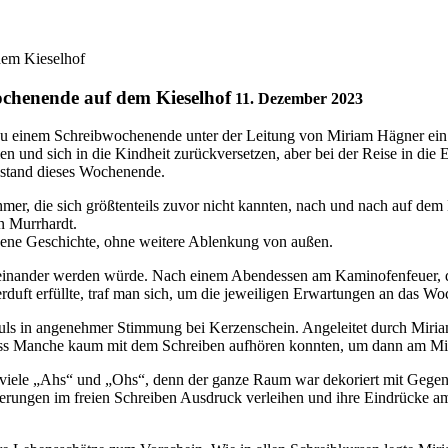
dem Kieselhof
ochenende auf dem Kieselhof
11. Dezember 2023
u einem Schreibwochenende unter der Leitung von Miriam Hägner ein
n und sich in die Kindheit zurückversetzen, aber bei der Reise in die 
stand dieses Wochenende.
mer, die sich größtenteils zuvor nicht kannten, nach und nach auf de
n Murrhardt.
gene Geschichte, ohne weitere Ablenkung von außen.
Miteinander werden würde. Nach einem Abendessen am Kaminofenfeuer,
ft erfüllte, traf man sich, um die jeweiligen Erwartungen an das Wo
s in angenehmer Stimmung bei Kerzenschein. Angeleitet durch Miriam
, dass Manche kaum mit dem Schreiben aufhören konnten, um dann am Mi
viele „Ahs“ und „Ohs“, denn der ganze Raum war dekoriert mit Gegenst
innerungen im freien Schreiben Ausdruck verleihen und ihre Eindrücke