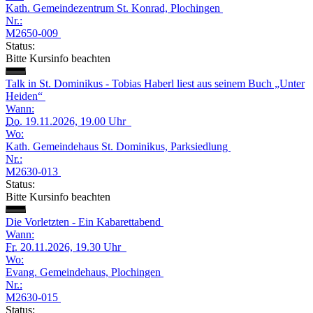
Kath. Gemeindezentrum St. Konrad, Plochingen
Nr.:
M2650-009
Status:
Bitte Kursinfo beachten
Talk in St. Dominikus - Tobias Haberl liest aus seinem Buch „Unter
Heiden“
Wann:
Do.
19.11.2026, 19.00 Uhr
Wo:
Kath. Gemeindehaus St. Dominikus, Parksiedlung
Nr.:
M2630-013
Status:
Bitte Kursinfo beachten
Die Vorletzten - Ein Kabarettabend
Wann:
Fr.
20.11.2026, 19.30 Uhr
Wo:
Evang. Gemeindehaus, Plochingen
Nr.:
M2630-015
Status: