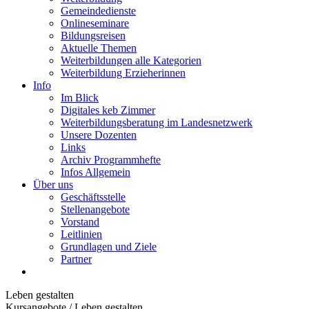
Gemeindedienste
Onlineseminare
Bildungsreisen
Aktuelle Themen
Weiterbildungen alle Kategorien
Weiterbildung Erzieherinnen
Info
Im Blick
Digitales keb Zimmer
Weiterbildungsberatung im Landesnetzwerk
Unsere Dozenten
Links
Archiv Programmhefte
Infos Allgemein
Über uns
Geschäftsstelle
Stellenangebote
Vorstand
Leitlinien
Grundlagen und Ziele
Partner
Leben gestalten
Kursangebote
/
Leben gestalten