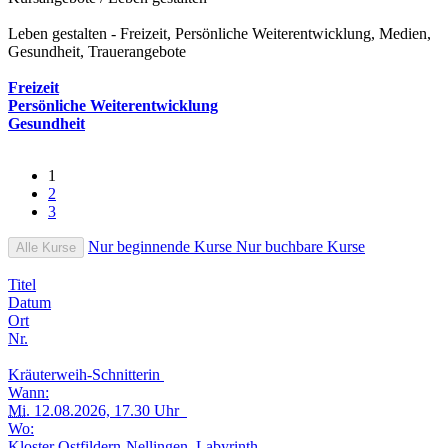
Leben gestalten - Freizeit, Persönliche Weiterentwicklung, Medien,
Gesundheit, Trauerangebote
Freizeit
Persönliche Weiterentwicklung
Gesundheit
1
2
3
Nur beginnende Kurse
Nur buchbare Kurse
Alle Kurse
Titel
Datum
Ort
Nr.
Kräuterweih-Schnitterin
Wann:
Mi.
12.08.2026, 17.30 Uhr
Wo:
Kloster Ostfildern-Nellingen, Labyrinth