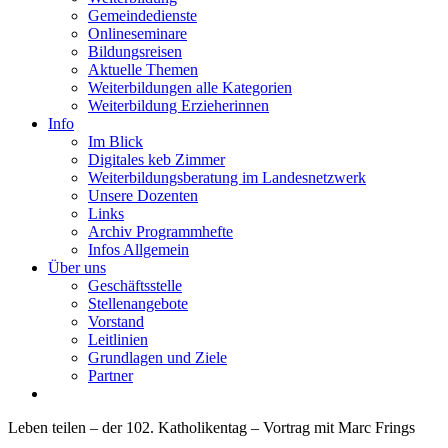
Gemeindedienste
Onlineseminare
Bildungsreisen
Aktuelle Themen
Weiterbildungen alle Kategorien
Weiterbildung Erzieherinnen
Info
Im Blick
Digitales keb Zimmer
Weiterbildungsberatung im Landesnetzwerk
Unsere Dozenten
Links
Archiv Programmhefte
Infos Allgemein
Über uns
Geschäftsstelle
Stellenangebote
Vorstand
Leitlinien
Grundlagen und Ziele
Partner
Leben teilen – der 102. Katholikentag – Vortrag mit Marc Frings