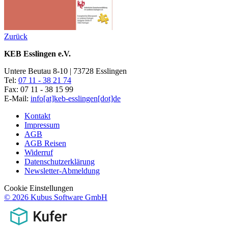
Zurück
KEB Esslingen e.V.
Untere Beutau 8-10 | 73728 Esslingen
Tel:
07 11 - 38 21 74
Fax: 07 11 - 38 15 99
E-Mail:
info[at]keb-esslingen[dot]de
Kontakt
Impressum
AGB
AGB Reisen
Widerruf
Datenschutzerklärung
Newsletter-Abmeldung
Cookie Einstellungen
© 2026 Kubus Software GmbH