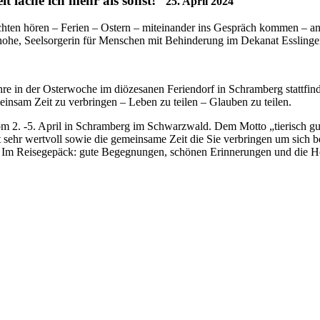
it lache ich mehr als sonst!“
25. April 2024
chten hören – Ferien – Ostern – miteinander ins Gespräch kommen – a
he, Seelsorgerin für Menschen mit Behinderung im Dekanat Esslingen-N
ahre in der Osterwoche im diözesanen Feriendorf in Schramberg stattfind
insam Zeit zu verbringen – Leben zu teilen – Glauben zu teilen.
m 2. -5. April in Schramberg im Schwarzwald. Dem Motto „tierisch gu
sehr wertvoll sowie die gemeinsame Zeit die Sie verbringen um sich be
g. Im Reisegepäck: gute Begegnungen, schönen Erinnerungen und die H