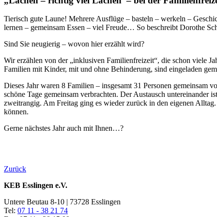
„Lachen – richtig viel Lachen – bei der Familienfreize
Tierisch gute Laune! Mehrere Ausflüge – basteln – werkeln – Geschi
lernen – gemeinsam Essen – viel Freude… So beschreibt Dorothe Scho
Sind Sie neugierig – wovon hier erzählt wird?
Wir erzählen von der „inklusiven Familienfreizeit“, die schon viele J
Familien mit Kinder, mit und ohne Behinderung, sind eingeladen geme
Dieses Jahr waren 8 Familien – insgesamt 31 Personen gemeinsam vo
schöne Tage gemeinsam verbrachten. Der Austausch untereinander ist 
zweitrangig. Am Freitag ging es wieder zurück in den eigenen Allta
können.
Gerne nächstes Jahr auch mit Ihnen…?
Zurück
KEB Esslingen e.V.
Untere Beutau 8-10 | 73728 Esslingen
Tel:
07 11 - 38 21 74