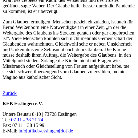
Kraft des Gebetes ein Raum des Verstehens und des Trostes
geöffnet, sagte Weber. Der Glaube helfe, besser durch die Pandemie
zu kommen, ist er überzeugt.
Zum Glauben ermutigen, Menschen gezielt einzuladen, ist auch für
Bernd Weißenborn eine Notwendigkeit in einer Zeit, „in der die
Weitergabe des Glaubens ins Stocken geraten oder gar abgebrochen
ist“. Viele Menschen könnten sich nicht mehr als Gemeinschaft der
Glaubenden wahrnehmen. Gleichwohl sehe er neben Unsicherheit
und Unkenntnis eine Sehnsucht nach dem Glauben. Die Kirche
müsse deshalb ihren Auftrag, die Weitergabe des Glaubens, in den
Mittelpunkt stellen. Solange die Kirche nicht mit Fragen wie
Missbrauch oder Gleichstellung von Frauen aufgeräumt habe, tue
sie sich schwer, überzeugend vom Glauben zu erzählen, meinte
Magino aus katholischer Sicht.
Zurück
KEB Esslingen e.V.
Untere Beutau 8-10 | 73728 Esslingen
Tel:
07 11 - 38 21 74
Fax: 07 11 - 38 15 99
E-Mail:
info[at]keb-esslingen[dot]de