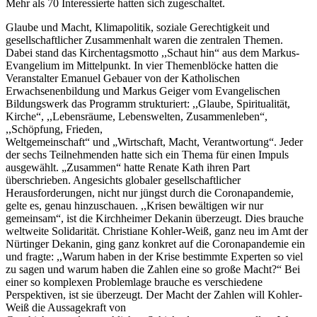
Mehr als 70 Interessierte hatten sich zugeschaltet.
Glaube und Macht, Klimapolitik, soziale Gerechtigkeit und
gesellschaftlicher Zusammenhalt waren die zentralen Themen.
Dabei stand das Kirchentagsmotto ,,Schaut hin“ aus dem Markus-
Evangelium im Mittelpunkt. In vier Themenblöcke hatten die
Veranstalter Emanuel Gebauer von der Katholischen
Erwachsenenbildung und Markus Geiger vom Evangelischen
Bildungswerk das Programm strukturiert: ,,Glaube, Spiritualität,
Kirche“, ,,Lebensräume, Lebenswelten, Zusammenleben“,
,,Schöpfung, Frieden,
Weltgemeinschaft“ und „Wirtschaft, Macht, Verantwortung“. Jeder
der sechs Teilnehmenden hatte sich ein Thema für einen Impuls
ausgewählt. „Zusammen“ hatte Renate Kath ihren Part
überschrieben. Angesichts globaler gesellschaftlicher
Herausforderungen, nicht nur jüngst durch die Coronapandemie,
gelte es, genau hinzuschauen. ,,Krisen bewältigen wir nur
gemeinsam“, ist die Kirchheimer Dekanin überzeugt. Dies brauche
weltweite Solidarität. Christiane Kohler-Weiß, ganz neu im Amt der
Nürtinger Dekanin, ging ganz konkret auf die Coronapandemie ein
und fragte: ,,Warum haben in der Krise bestimmte Experten so viel
zu sagen und warum haben die Zahlen eine so große Macht?“ Bei
einer so komplexen Problemlage brauche es verschiedene
Perspektiven, ist sie überzeugt. Der Macht der Zahlen will Kohler-
Weiß die Aussagekraft von