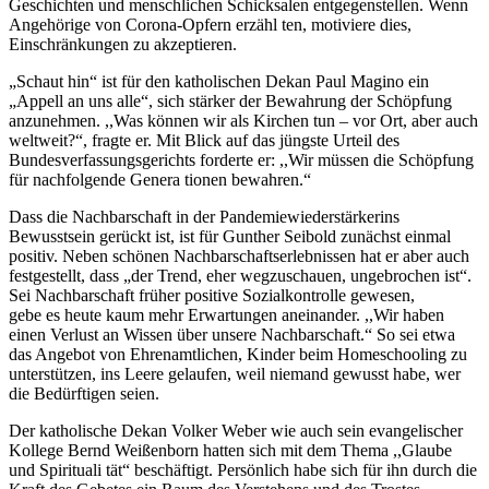
Geschichten und menschlichen Schicksalen entgegenstellen. Wenn
Angehörige von Corona-Opfern erzähl ten, motiviere dies,
Einschränkungen zu akzeptieren.
„Schaut hin“ ist für den katholischen Dekan Paul Magino ein
„Appell an uns alle“, sich stärker der Bewahrung der Schöpfung
anzunehmen. ,,Was können wir als Kirchen tun – vor Ort, aber auch
weltweit?“, fragte er. Mit Blick auf das jüngste Urteil des
Bundesverfassungsgerichts forderte er: ,,Wir müssen die Schöpfung
für nachfolgende Genera tionen bewahren.“
Dass die Nachbarschaft in der Pandemiewiederstärkerins
Bewusstsein gerückt ist, ist für Gunther Seibold zunächst einmal
positiv. Neben schönen Nachbarschaftserlebnissen hat er aber auch
festgestellt, dass „der Trend, eher wegzuschauen, ungebrochen ist“.
Sei Nachbarschaft früher positive Sozialkontrolle gewesen,
gebe es heute kaum mehr Erwartungen aneinander. ,,Wir haben
einen Verlust an Wissen über unsere Nachbarschaft.“ So sei etwa
das Angebot von Ehrenamtlichen, Kinder beim Homeschooling zu
unterstützen, ins Leere gelaufen, weil niemand gewusst habe, wer
die Bedürftigen seien.
Der katholische Dekan Volker Weber wie auch sein evangelischer
Kollege Bernd Weißenborn hatten sich mit dem Thema ,,Glaube
und Spirituali tät“ beschäftigt. Persönlich habe sich für ihn durch die