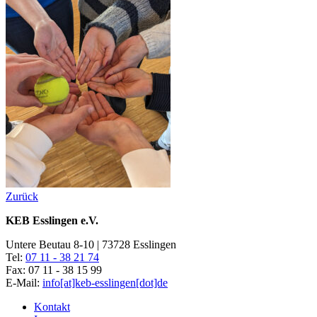
Zurück
KEB Esslingen e.V.
Untere Beutau 8-10 | 73728 Esslingen
Tel:
07 11 - 38 21 74
Fax: 07 11 - 38 15 99
E-Mail:
info[at]keb-esslingen[dot]de
Kontakt