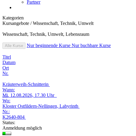
Partner
Kategorien
Kursangebote
/
Wissenschaft, Technik, Umwelt
Wissenschaft, Technik, Umwelt, Lebensraum
Nur beginnende Kurse
Nur buchbare Kurse
Alle Kurse
Titel
Datum
Ort
Nr.
Kräuterweih-Schnitterin
Wann:
Mi.
12.08.2026, 17.30 Uhr
Wo:
Kloster Ostfildern-Nellingen, Labyrinth
Nr.:
K2640-804
Status:
Anmeldung möglich