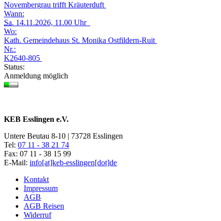
Novembergrau trifft Kräuterduft
Wann:
Sa.
14.11.2026, 11.00 Uhr
Wo:
Kath. Gemeindehaus St. Monika Ostfildern-Ruit
Nr.:
K2640-805
Status:
Anmeldung möglich
KEB Esslingen e.V.
Untere Beutau 8-10 | 73728 Esslingen
Tel:
07 11 - 38 21 74
Fax: 07 11 - 38 15 99
E-Mail:
info[at]keb-esslingen[dot]de
Kontakt
Impressum
AGB
AGB Reisen
Widerruf