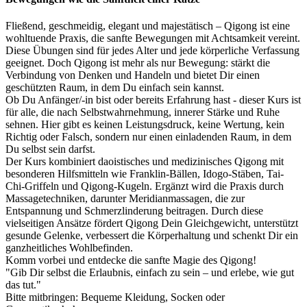
Fließend, geschmeidig, elegant und majestätisch – Qigong ist eine
wohltuende Praxis, die sanfte Bewegungen mit Achtsamkeit vereint.
Diese Übungen sind für jedes Alter und jede körperliche Verfassung
geeignet. Doch Qigong ist mehr als nur Bewegung: stärkt die
Verbindung von Denken und Handeln und bietet Dir einen
geschützten Raum, in dem Du einfach sein kannst.
Ob Du Anfänger/-in bist oder bereits Erfahrung hast - dieser Kurs ist
für alle, die nach Selbstwahrnehmung, innerer Stärke und Ruhe
sehnen. Hier gibt es keinen Leistungsdruck, keine Wertung, kein
Richtig oder Falsch, sondern nur einen einladenden Raum, in dem
Du selbst sein darfst.
Der Kurs kombiniert daoistisches und medizinisches Qigong mit
besonderen Hilfsmitteln wie Franklin-Bällen, Idogo-Stäben, Tai-
Chi-Griffeln und Qigong-Kugeln. Ergänzt wird die Praxis durch
Massagetechniken, darunter Meridianmassagen, die zur
Entspannung und Schmerzlinderung beitragen. Durch diese
vielseitigen Ansätze fördert Qigong Dein Gleichgewicht, unterstützt
gesunde Gelenke, verbessert die Körperhaltung und schenkt Dir ein
ganzheitliches Wohlbefinden.
Komm vorbei und entdecke die sanfte Magie des Qigong!
"Gib Dir selbst die Erlaubnis, einfach zu sein – und erlebe, wie gut
das tut."
Bitte mitbringen: Bequeme Kleidung, Socken oder