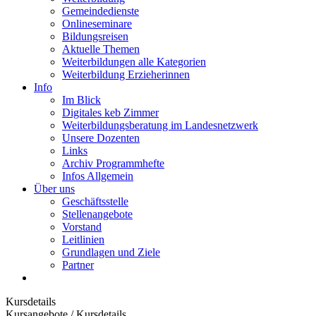
Gemeindedienste
Onlineseminare
Bildungsreisen
Aktuelle Themen
Weiterbildungen alle Kategorien
Weiterbildung Erzieherinnen
Info
Im Blick
Digitales keb Zimmer
Weiterbildungsberatung im Landesnetzwerk
Unsere Dozenten
Links
Archiv Programmhefte
Infos Allgemein
Über uns
Geschäftsstelle
Stellenangebote
Vorstand
Leitlinien
Grundlagen und Ziele
Partner
Kursdetails
Kursangebote
/
Kursdetails