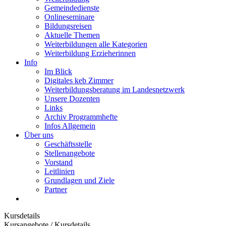
Gemeindedienste
Onlineseminare
Bildungsreisen
Aktuelle Themen
Weiterbildungen alle Kategorien
Weiterbildung Erzieherinnen
Info
Im Blick
Digitales keb Zimmer
Weiterbildungsberatung im Landesnetzwerk
Unsere Dozenten
Links
Archiv Programmhefte
Infos Allgemein
Über uns
Geschäftsstelle
Stellenangebote
Vorstand
Leitlinien
Grundlagen und Ziele
Partner
Kursdetails
Kursangebote
/
Kursdetails