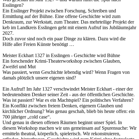
Esslingen?
Ein Esslinger Projekt zwischen Forschung, Schreiben und
Ermittlung auf der Bühne. Eine offene Geschichte wird zum
Denkraum, zur Werkstatt, zum Theater. Das mehrteilige Projekt der
keb im Landkreis Esslingen geht mit einem Aufruf ins Jubiläumsjahr
2027.
Doch zuvor sind noch ein paar Dinge zu klären. Dazu wird die
Hilfe aller Freien Künste benötigt …
Meister Eckhart 1327 in Esslingen - Geschichte wird Bühne
Ein forschender Krimi-Theaterworkshop zwischen Glauben,
Zweifel und Mut
Was passiert, wenn Geschichte lebendig wird? Wenn Fragen von
damals plötzlich unsere eigenen sind?
Ein Aufruf! Im Jahr 1327 verschwindet Meister Eckhart - einer der
bedeutendsten Denker seiner Zeit - aus der öffentlichen Geschichte.
Was ist passiert? War es ein Machtspiel? Ein politisches Verfahren?
Ein Konflikt zwischen freiem Denken, eigenem Glauben und
kirchlicher Ordnung? Was genau geschah, blieb bis heute offen: ein
700 jähriger „cold case“.
Und genau in diesen offenen Räumen beginnt unser Spiel. In
diesem Workshop machen wir uns gemeinsam auf Spurensuche: Wir
ermitteln theatral, körperlich, spielerisch. Wir rekonstruieren,