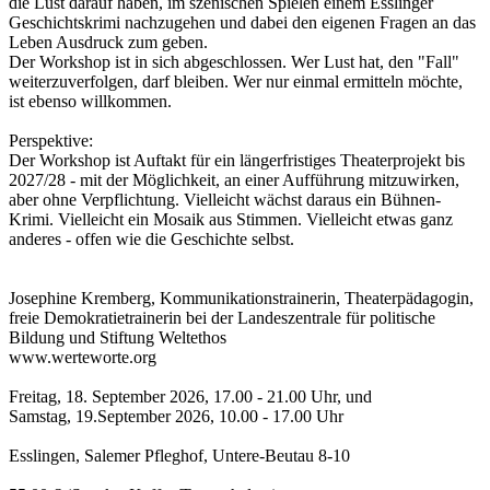
die Lust darauf haben, im szenischen Spielen einem Esslinger
Geschichtskrimi nachzugehen und dabei den eigenen Fragen an das
Leben Ausdruck zum geben.
Der Workshop ist in sich abgeschlossen. Wer Lust hat, den "Fall"
weiterzuverfolgen, darf bleiben. Wer nur einmal ermitteln möchte,
ist ebenso willkommen.
Perspektive:
Der Workshop ist Auftakt für ein längerfristiges Theaterprojekt bis
2027/28 - mit der Möglichkeit, an einer Aufführung mitzuwirken,
aber ohne Verpflichtung. Vielleicht wächst daraus ein Bühnen-
Krimi. Vielleicht ein Mosaik aus Stimmen. Vielleicht etwas ganz
anderes - offen wie die Geschichte selbst.
Josephine Kremberg, Kommunikationstrainerin, Theaterpädagogin,
freie Demokratietrainerin bei der Landeszentrale für politische
Bildung und Stiftung Weltethos
www.werteworte.org
Freitag, 18. September 2026, 17.00 - 21.00 Uhr, und
Samstag, 19.September 2026, 10.00 - 17.00 Uhr
Esslingen, Salemer Pfleghof, Untere-Beutau 8-10