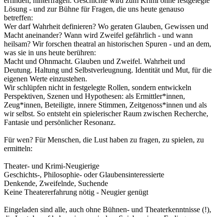
erfinden, hinterfragen. Geschichte wird zum Krimi ohne festgelegte
Lösung - und zur Bühne für Fragen, die uns heute genauso
betreffen:
Wer darf Wahrheit definieren? Wo geraten Glauben, Gewissen und
Macht aneinander? Wann wird Zweifel gefährlich - und wann
heilsam? Wir forschen theatral an historischen Spuren - und an dem,
was sie in uns heute berühren:
Macht und Ohnmacht. Glauben und Zweifel. Wahrheit und
Deutung. Haltung und Selbstverleugnung. Identität und Mut, für die
eigenen Werte einzustehen.
Wir schlüpfen nicht in festgelegte Rollen, sondern entwickeln
Perspektiven, Szenen und Hypothesen: als Ermittler*innen,
Zeug*innen, Beteiligte, innere Stimmen, Zeitgenoss*innen und als
wir selbst. So entsteht ein spielerischer Raum zwischen Recherche,
Fantasie und persönlicher Resonanz.
Für wen? Für Menschen, die Lust haben zu fragen, zu spielen, zu
ermitteln:
Theater- und Krimi-Neugierige
Geschichts-, Philosophie- oder Glaubensinteressierte
Denkende, Zweifelnde, Suchende
Keine Theatererfahrung nötig - Neugier genügt
Eingeladen sind alle, auch ohne Bühnen- und Theaterkenntnisse (!),