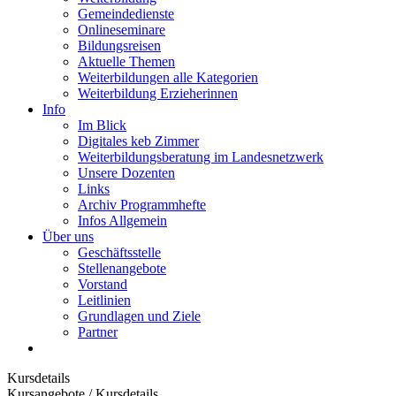
Gemeindedienste
Onlineseminare
Bildungsreisen
Aktuelle Themen
Weiterbildungen alle Kategorien
Weiterbildung Erzieherinnen
Info
Im Blick
Digitales keb Zimmer
Weiterbildungsberatung im Landesnetzwerk
Unsere Dozenten
Links
Archiv Programmhefte
Infos Allgemein
Über uns
Geschäftsstelle
Stellenangebote
Vorstand
Leitlinien
Grundlagen und Ziele
Partner
Kursdetails
Kursangebote
/
Kursdetails