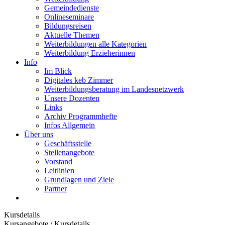
Gemeindedienste
Onlineseminare
Bildungsreisen
Aktuelle Themen
Weiterbildungen alle Kategorien
Weiterbildung Erzieherinnen
Info
Im Blick
Digitales keb Zimmer
Weiterbildungsberatung im Landesnetzwerk
Unsere Dozenten
Links
Archiv Programmhefte
Infos Allgemein
Über uns
Geschäftsstelle
Stellenangebote
Vorstand
Leitlinien
Grundlagen und Ziele
Partner
Kursdetails
Kursangebote
/
Kursdetails